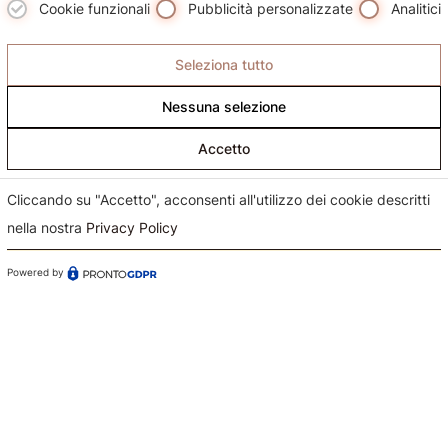
Cookie funzionali
Pubblicità personalizzate
Analitici
I brand
Seleziona tutto
Prodotti
Nessuna selezione
Servizi
Accetto
Contatti
Cliccando su "Accetto", acconsenti all'utilizzo dei cookie descritti
nella nostra
Privacy Policy
©2026 Gioielleria Claudio Stefani. Tutti i diritti riservati.
Powered by
P.IVA: 00425801204 – Via S. Stefano n. 46 – Bologna.
Privacy e cookie
Developed by LUNA