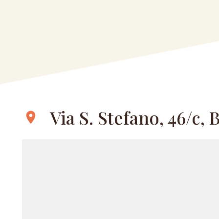
Via S. Stefano, 46/c,
location_on