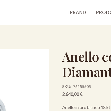
I BRAND
PROD
Anello c
Diamant
SKU:
76155505
2.640,00
€
Anello in oro bianco 18 kt