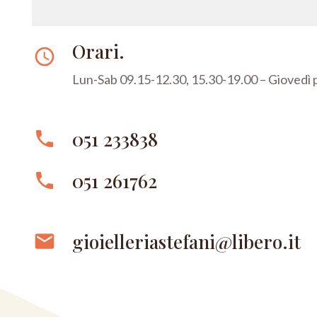
Orari.
access_time
Lun-Sab 09.15-12.30, 15.30-19.00 – Giovedì
051 233838
phone
051 261762
phone
gioielleriastefani@libero.it
email