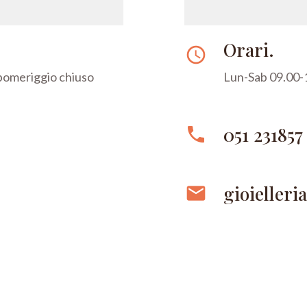
Orari.
access_time
 pomeriggio chiuso
Lun-Sab 09.00-1
051 231857
phone
gioielleri
email