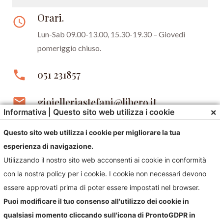
Orari.
access_time
Lun-Sab 09.00-13.00, 15.30-19.30 –
Giovedì
pomeriggio chiuso.
phone
051 231857
email
gioielleriastefani@libero.it
×
Informativa | Questo sito web utilizza i cookie
Questo sito web utilizza i cookie per migliorare la tua
esperienza di navigazione.
Utilizzando il nostro sito web acconsenti ai cookie in conformità
con la nostra policy per i cookie. I cookie non necessari devono
essere approvati prima di poter essere impostati nel browser.
Contattaci!
Puoi modificare il tuo consenso all'utilizzo dei cookie in
qualsiasi momento cliccando sull'icona di ProntoGDPR in
Contattaci per qualsiasi informazioni sul nostro negozio e i