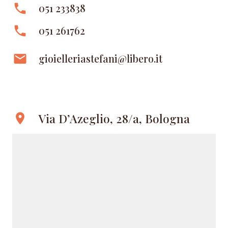
phone
051 233838
phone
051 261762
email
gioielleriastefani@libero.it
Via D’Azeglio, 28/a, Bologna
location_on