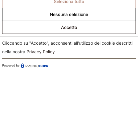
Seleziona tutto
Nessuna selezione
Accetto
Cliccando su "Accetto", acconsenti all'utilizzo dei cookie descritti
nella nostra
Privacy Policy
Confermo di aver preso visione dell'informativa sul
Powered by
trattamento dei dati ai sensi dell'art. 13 del Regolamento
(UE) n. 679/2016 (GDPR)*