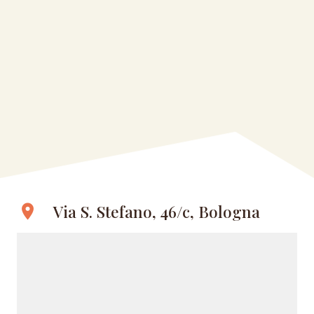
Via S. Stefano, 46/c, Bologna
location_on