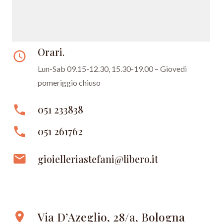
Orari.
access_time
Lun-Sab 09.15-12.30, 15.30-19.00 – Giovedì
pomeriggio chiuso
phone
051 233838
phone
051 261762
email
gioielleriastefani@libero.it
Via D’Azeglio, 28/a, Bologna
location_on