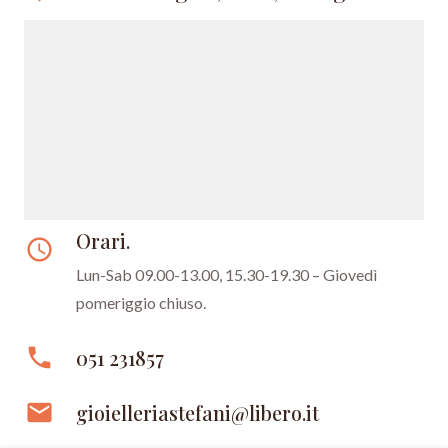
Orari.
access_time
Lun-Sab 09.00-13.00, 15.30-19.30 –
Giovedì
pomeriggio chiuso.
phone
051 231857
email
gioielleriastefani@libero.it