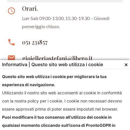
Orari.
access_time
Lun-Sab 09.00-13.00, 15.30-19.30 –
Giovedì
pomeriggio chiuso.
phone
051 231857
email
gioielleriastefani@libero.it
×
Informativa | Questo sito web utilizza i cookie
Questo sito web utilizza i cookie per migliorare la tua
esperienza di navigazione.
Utilizzando il nostro sito web acconsenti ai cookie in conformità
con la nostra policy per i cookie. I cookie non necessari devono
essere approvati prima di poter essere impostati nel browser.
Contattaci!
Puoi modificare il tuo consenso all'utilizzo dei cookie in
Contattaci per qualsiasi informazioni sul nostro negozio e i
qualsiasi momento cliccando sull'icona di ProntoGDPR in