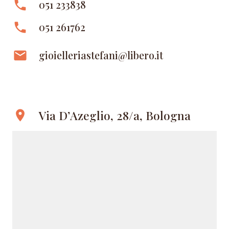
phone
051 233838
phone
051 261762
email
gioielleriastefani@libero.it
Via D’Azeglio, 28/a, Bologna
location_on