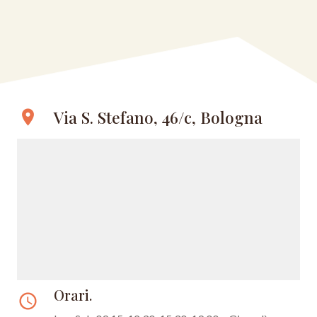
Via S. Stefano, 46/c, Bologna
location_on
Orari.
access_time