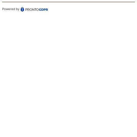
Powered by
Confermo di aver preso visione dell'informativa sul
trattamento dei dati ai sensi dell'art. 13 del Regolamento
(UE) n. 679/2016 (GDPR)*