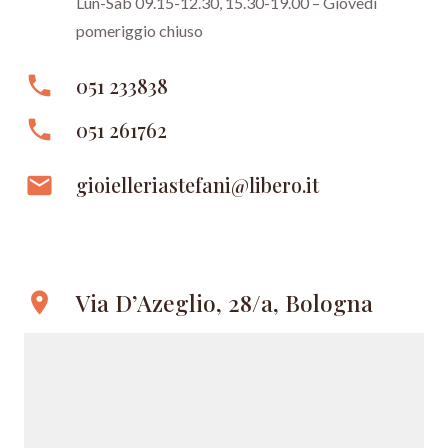
Lun-Sab 09.15-12.30, 15.30-19.00 – Giovedì
pomeriggio chiuso
phone
051 233838
phone
051 261762
email
gioielleriastefani@libero.it
Via D’Azeglio, 28/a, Bologna
location_on