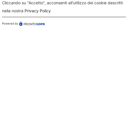
Cliccando su "Accetto", acconsenti all'utilizzo dei cookie descritti
nella nostra
Privacy Policy
Powered by
Confermo di aver preso visione dell'informativa sul
trattamento dei dati ai sensi dell'art. 13 del Regolamento
(UE) n. 679/2016 (GDPR)*