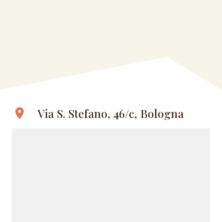
Via S. Stefano, 46/c, Bologna
location_on