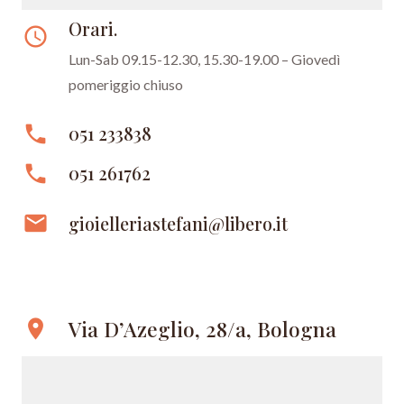
Orari.
access_time
Lun-Sab 09.15-12.30, 15.30-19.00 – Giovedì
pomeriggio chiuso
phone
051 233838
phone
051 261762
email
gioielleriastefani@libero.it
Via D’Azeglio, 28/a, Bologna
location_on