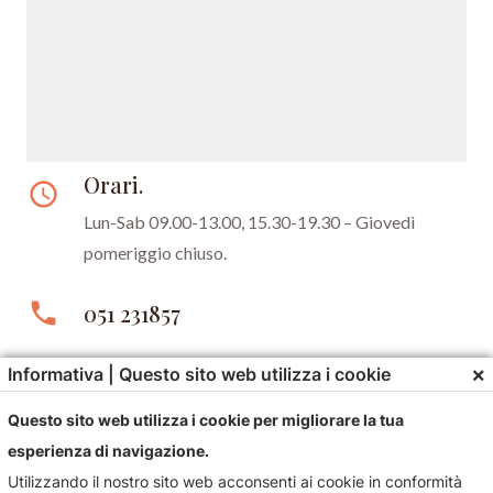
Orari.
access_time
Lun-Sab 09.00-13.00, 15.30-19.30 –
Giovedì
pomeriggio chiuso.
phone
051 231857
email
gioielleriastefani@libero.it
×
Informativa | Questo sito web utilizza i cookie
Questo sito web utilizza i cookie per migliorare la tua
esperienza di navigazione.
Utilizzando il nostro sito web acconsenti ai cookie in conformità