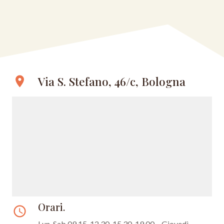
Via S. Stefano, 46/c, Bologna
location_on
Orari.
access_time
Lun-Sab 09.15-12.30, 15.30-19.00 – Giovedì