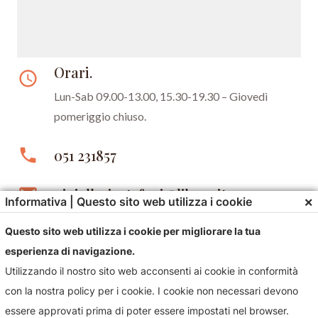
Orari.
access_time
Lun-Sab 09.00-13.00, 15.30-19.30 –
Giovedì
pomeriggio chiuso.
phone
051 231857
email
gioielleriastefani@libero.it
×
Informativa | Questo sito web utilizza i cookie
Questo sito web utilizza i cookie per migliorare la tua
esperienza di navigazione.
Utilizzando il nostro sito web acconsenti ai cookie in conformità
con la nostra policy per i cookie. I cookie non necessari devono
essere approvati prima di poter essere impostati nel browser.