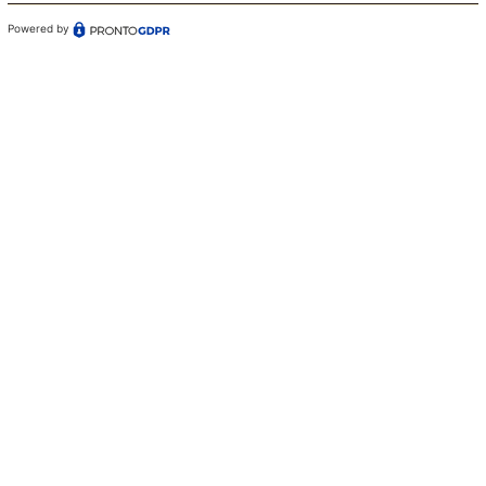
Powered by
Confermo di aver preso visione dell'informativa sul
trattamento dei dati ai sensi dell'art. 13 del Regolamento
(UE) n. 679/2016 (GDPR)*