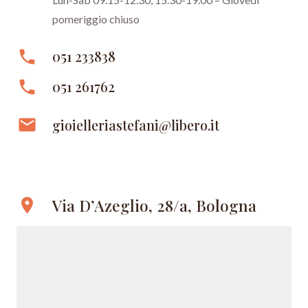
pomeriggio chiuso
phone
051 233838
phone
051 261762
email
gioielleriastefani@libero.it
Via D’Azeglio, 28/a, Bologna
location_on