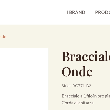
I BRAND
PROD
onde
Braccia
Onde
SKU:
BG771-B2
Bracciale a 1 filo in oro g
Corda di chitarra.