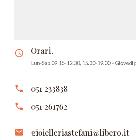
Orari.
access_time
Lun-Sab 09.15-12.30, 15.30-19.00 – Giovedì
051 233838
phone
051 261762
phone
gioielleriastefani@libero.it
email