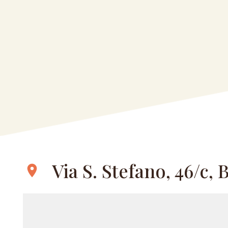
Via S. Stefano, 46/c,
location_on