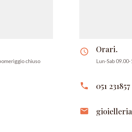
Orari.
access_time
 pomeriggio chiuso
Lun-Sab 09.00-1
051 231857
phone
gioielleri
email