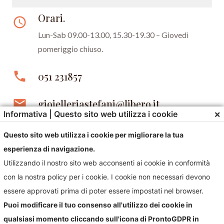
Orari.
access_time
Lun-Sab 09.00-13.00, 15.30-19.30 –
Giovedì
pomeriggio chiuso.
phone
051 231857
email
gioielleriastefani@libero.it
×
Informativa | Questo sito web utilizza i cookie
Questo sito web utilizza i cookie per migliorare la tua
esperienza di navigazione.
Utilizzando il nostro sito web acconsenti ai cookie in conformità
con la nostra policy per i cookie. I cookie non necessari devono
essere approvati prima di poter essere impostati nel browser.
Contattaci!
Puoi modificare il tuo consenso all'utilizzo dei cookie in
qualsiasi momento cliccando sull'icona di ProntoGDPR in
Contattaci per qualsiasi informazioni sul nostro negozio e i