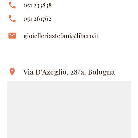
phone
051 233838
phone
051 261762
email
gioielleriastefani@libero.it
Via D’Azeglio, 28/a, Bologna
location_on