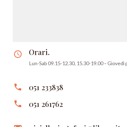
Orari.
access_time
Lun-Sab 09.15-12.30, 15.30-19.00 – Giovedì
051 233838
phone
051 261762
phone