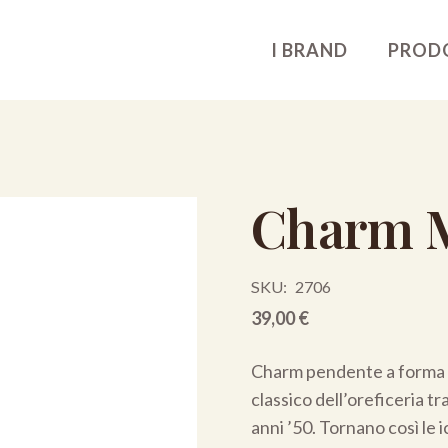
I BRAND
PROD
Charm M
SKU:
2706
39,00
€
Charm pendente a forma d
classico dell’oreficeria t
anni ’50. Tornano così le