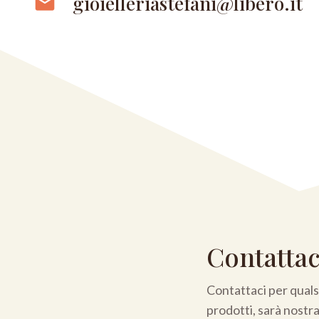
gioielleriastefani@libero.it
email
Contattac
Contattaci per qualsi
prodotti, sarà nostr