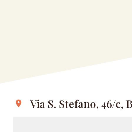
Via S. Stefano, 46/c,
location_on