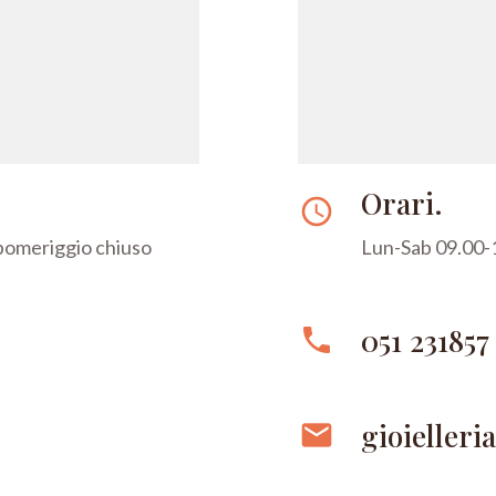
Orari.
access_time
 pomeriggio chiuso
Lun-Sab 09.00-1
051 231857
phone
gioielleri
email