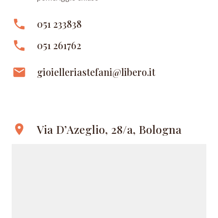
phone
051 233838
phone
051 261762
email
gioielleriastefani@libero.it
Via D’Azeglio, 28/a, Bologna
location_on