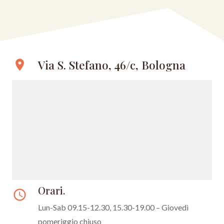
Via S. Stefano, 46/c, Bologna
location_on
Orari.
access_time
Lun-Sab 09.15-12.30, 15.30-19.00 – Giovedì
pomeriggio chiuso