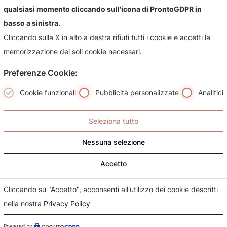
qualsiasi momento cliccando sull'icona di ProntoGDPR in
Contattaci per qualsiasi informazioni sul nostro negozio e i
basso a sinistra.
suoi prodotti, sarà nostra premura risponderti più
Cliccando sulla X in alto a destra rifiuti tutti i cookie e accetti la
celermente possibile.
memorizzazione dei soli cookie necessari.
Preferenze Cookie:
Cookie funzionali
Pubblicità personalizzate
Analitici
Seleziona tutto
Nessuna selezione
Accetto
Cliccando su "Accetto", acconsenti all'utilizzo dei cookie descritti
nella nostra
Privacy Policy
Powered by