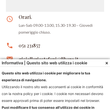
Orari.
access_time
Lun-Sab 09.00-13.00, 15.30-19.30 –
Giovedì
pomeriggio chiuso.
phone
051 231857
email
gioielleriastefani@libero.it
×
Informativa | Questo sito web utilizza i cookie
Questo sito web utilizza i cookie per migliorare la tua
esperienza di navigazione.
Utilizzando il nostro sito web acconsenti ai cookie in conformità
con la nostra policy per i cookie. I cookie non necessari devono
essere approvati prima di poter essere impostati nel browser.
Contattaci!
Puoi modificare il tuo consenso all'utilizzo dei cookie in