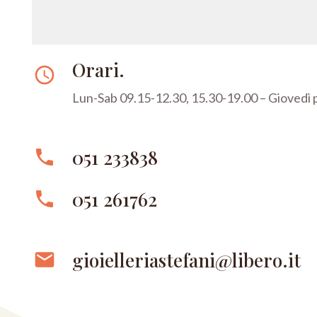
Orari.
access_time
Lun-Sab 09.15-12.30, 15.30-19.00 – Giovedì
051 233838
phone
051 261762
phone
gioielleriastefani@libero.it
email