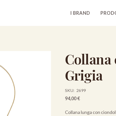
I BRAND
PROD
Collana
Grigia
SKU:
2699
94,00
€
Collana lunga con ciondol