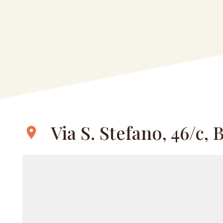
Via S. Stefano, 46/c,
location_on