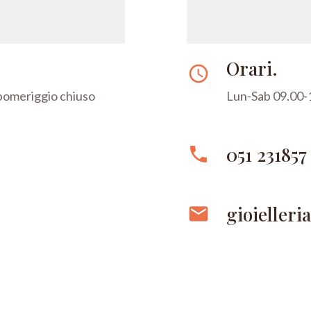
Orari.
access_time
 pomeriggio chiuso
Lun-Sab 09.00-1
051 231857
phone
gioielleri
email