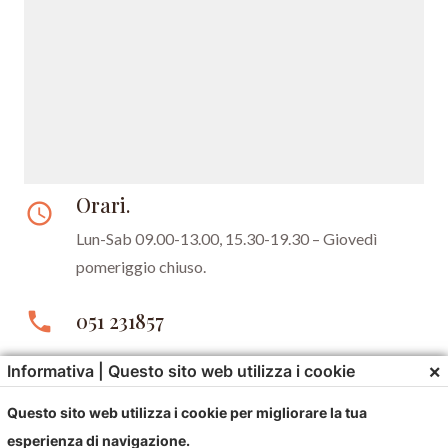
Orari.
access_time
Lun-Sab 09.00-13.00, 15.30-19.30 –
Giovedì
pomeriggio chiuso.
phone
051 231857
×
Informativa | Questo sito web utilizza i cookie
email
gioielleriastefani@libero.it
Questo sito web utilizza i cookie per migliorare la tua
esperienza di navigazione.