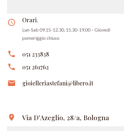
Orari.
access_time
Lun-Sab 09.15-12.30, 15.30-19.00 – Giovedì
pomeriggio chiuso
phone
051 233838
phone
051 261762
email
gioielleriastefani@libero.it
Via D’Azeglio, 28/a, Bologna
location_on