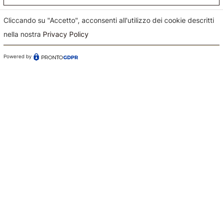
Cliccando su "Accetto", acconsenti all'utilizzo dei cookie descritti
nella nostra
Privacy Policy
Powered by
Confermo di aver preso visione dell'informativa sul
trattamento dei dati ai sensi dell'art. 13 del Regolamento
(UE) n. 679/2016 (GDPR)*