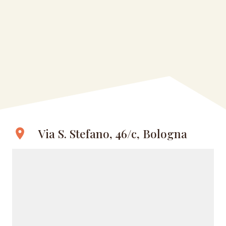
Via S. Stefano, 46/c, Bologna
location_on