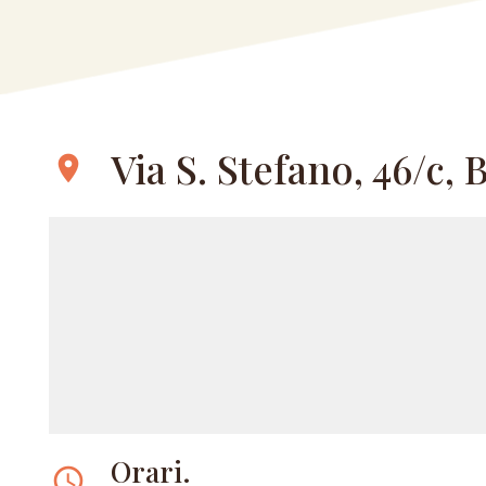
Via S. Stefano, 46/c,
location_on
Orari.
access_time