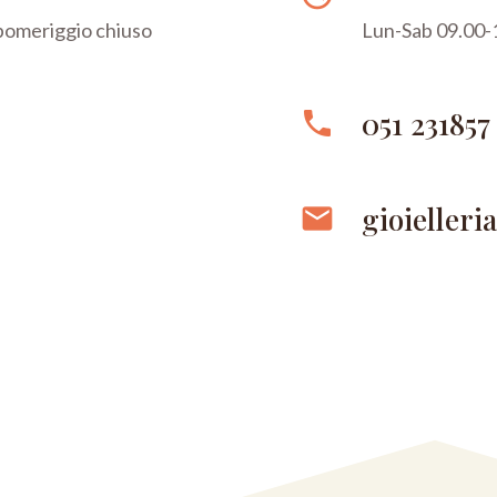
 pomeriggio chiuso
Lun-Sab 09.00-1
051 231857
phone
gioielleri
email