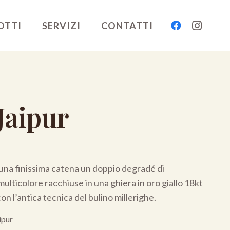
OTTI
SERVIZI
CONTATTI
Jaipur
una finissima catena un doppio degradé di
lticolore racchiuse in una ghiera in oro giallo 18kt
n l’antica tecnica del bulino millerighe.
ipur