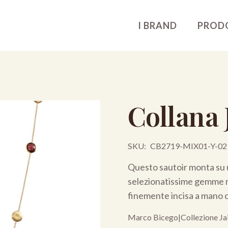
I BRAND
PROD
Collana 
SKU:
CB2719-MIX01-Y-02
Questo sautoir monta su 
selezionatissime gemme mu
finemente incisa a mano co
Marco Bicego
|
Collezione Ja