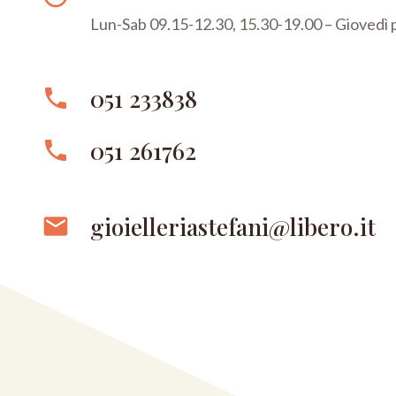
Lun-Sab 09.15-12.30, 15.30-19.00 – Giovedì
051 233838
phone
051 261762
phone
gioielleriastefani@libero.it
email