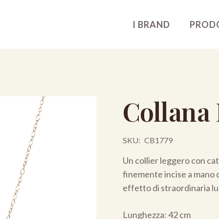
I BRAND
PROD
Collana
SKU:
CB1779
Un collier leggero con cate
finemente incise a mano co
effetto di straordinaria l
Lunghezza: 42 cm