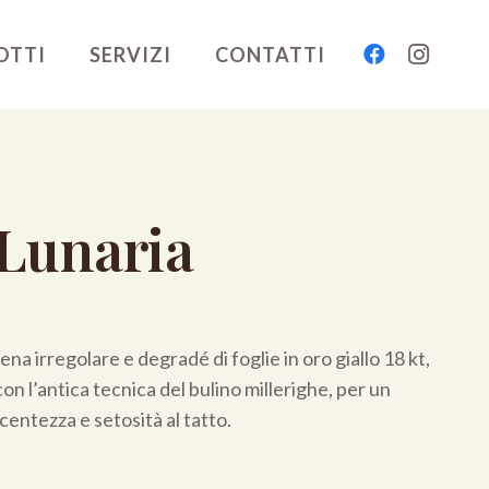
OTTI
SERVIZI
CONTATTI
 Lunaria
na irregolare e degradé di foglie in oro giallo 18 kt,
n l’antica tecnica del bulino millerighe, per un
ucentezza e setosità al tatto.