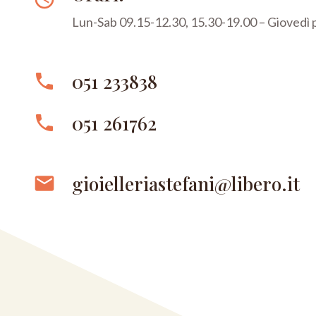
Lun-Sab 09.15-12.30, 15.30-19.00 – Giovedì
051 233838
phone
051 261762
phone
gioielleriastefani@libero.it
email