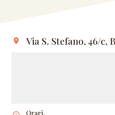
Via S. Stefano, 46/c,
location_on
Orari.
access_time