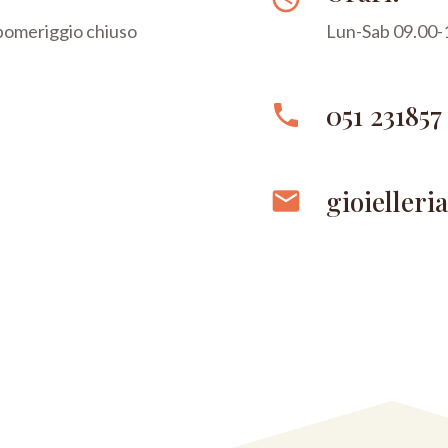
 pomeriggio chiuso
Lun-Sab 09.00-1
051 231857
phone
gioielleri
email