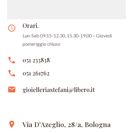
Orari.
access_time
Lun-Sab 09.15-12.30, 15.30-19.00 – Giovedì
pomeriggio chiuso
phone
051 233838
phone
051 261762
email
gioielleriastefani@libero.it
Via D’Azeglio, 28/a, Bologna
location_on