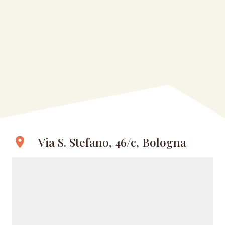
Via S. Stefano, 46/c, Bologna
location_on