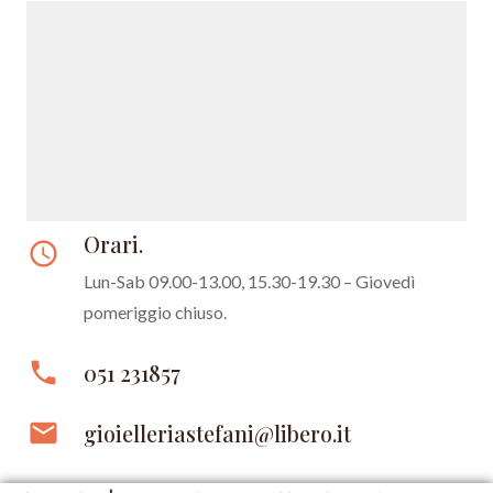
Orari.
access_time
Lun-Sab 09.00-13.00, 15.30-19.30 –
Giovedì
pomeriggio chiuso.
phone
051 231857
email
gioielleriastefani@libero.it