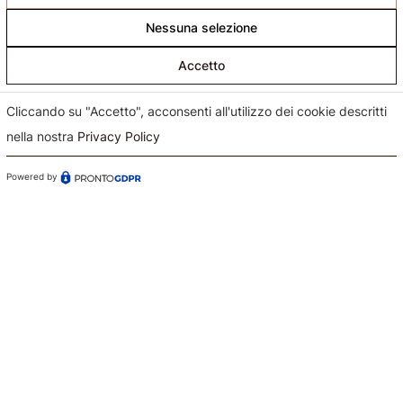
Nessuna selezione
Accetto
Cliccando su "Accetto", acconsenti all'utilizzo dei cookie descritti
nella nostra
Privacy Policy
Confermo di aver preso visione dell'informativa sul
trattamento dei dati ai sensi dell'art. 13 del Regolamento
Powered by
(UE) n. 679/2016 (GDPR)*