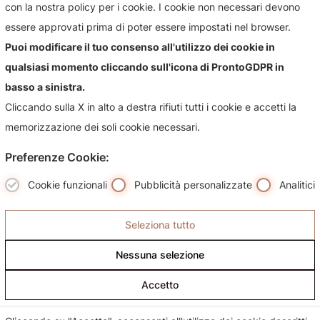
con la nostra policy per i cookie. I cookie non necessari devono
Contattaci per qualsiasi informazioni sul nostro negozio e i
essere approvati prima di poter essere impostati nel browser.
suoi prodotti, sarà nostra premura risponderti più
Puoi modificare il tuo consenso all'utilizzo dei cookie in
celermente possibile.
qualsiasi momento cliccando sull'icona di ProntoGDPR in
basso a sinistra.
Cliccando sulla X in alto a destra rifiuti tutti i cookie e accetti la
memorizzazione dei soli cookie necessari.
Preferenze Cookie:
Cookie funzionali
Pubblicità personalizzate
Analitici
Seleziona tutto
Nessuna selezione
Accetto