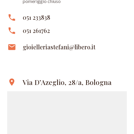
pomeriggio chiuso
phone
051 233838
phone
051 261762
email
gioielleriastefani@libero.it
Via D’Azeglio, 28/a, Bologna
location_on