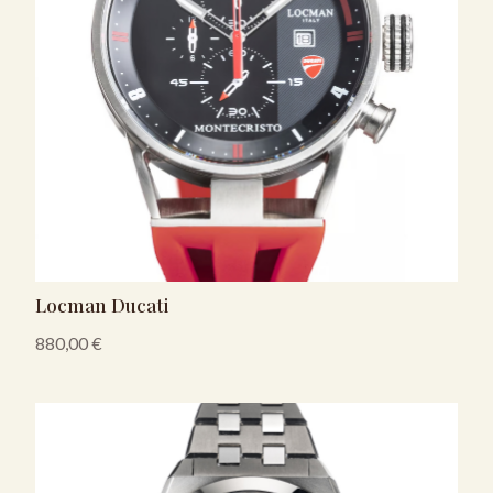
Locman Ducati
880,00
€