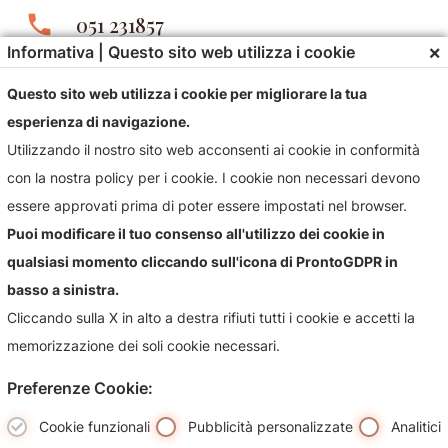
phone
051 231857
×
Informativa | Questo sito web utilizza i cookie
email
gioielleriastefani@libero.it
Questo sito web utilizza i cookie per migliorare la tua
esperienza di navigazione.
Utilizzando il nostro sito web acconsenti ai cookie in conformità
con la nostra policy per i cookie. I cookie non necessari devono
essere approvati prima di poter essere impostati nel browser.
Puoi modificare il tuo consenso all'utilizzo dei cookie in
qualsiasi momento cliccando sull'icona di ProntoGDPR in
Contattaci!
basso a sinistra.
Contattaci per qualsiasi informazioni sul nostro negozio e i
Cliccando sulla X in alto a destra rifiuti tutti i cookie e accetti la
suoi prodotti, sarà nostra premura risponderti più
memorizzazione dei soli cookie necessari.
celermente possibile.
Preferenze Cookie:
Cookie funzionali
Pubblicità personalizzate
Analitici