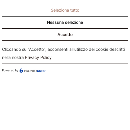
Seleziona tutto
Nessuna selezione
Accetto
Cliccando su "Accetto", acconsenti all'utilizzo dei cookie descritti
nella nostra
Privacy Policy
Powered by
Confermo di aver preso visione dell'informativa sul
trattamento dei dati ai sensi dell'art. 13 del Regolamento
(UE) n. 679/2016 (GDPR)*