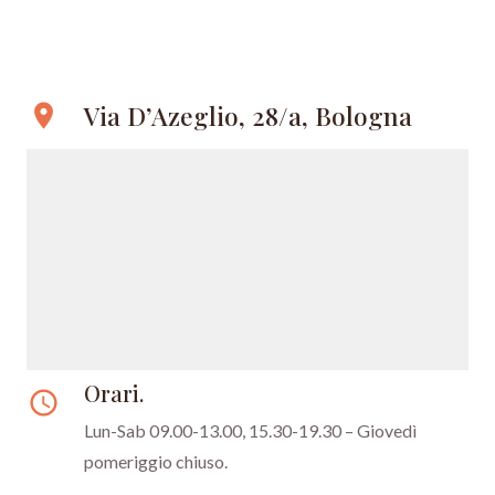
Via D’Azeglio, 28/a, Bologna
location_on
Orari.
access_time
Lun-Sab 09.00-13.00, 15.30-19.30 –
Giovedì
pomeriggio chiuso.