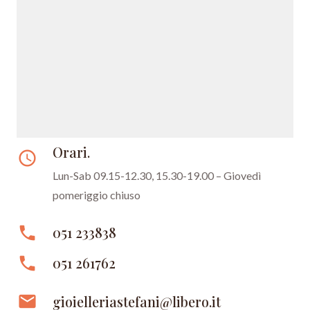
Orari.
access_time
Lun-Sab 09.15-12.30, 15.30-19.00 – Giovedì
pomeriggio chiuso
phone
051 233838
phone
051 261762
email
gioielleriastefani@libero.it