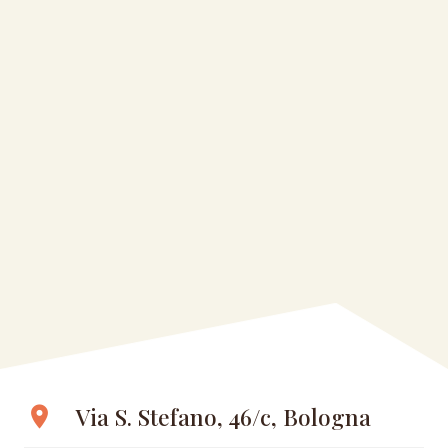
Via S. Stefano, 46/c, Bologna
location_on