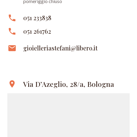
pomeriggio chiuso
phone
051 233838
phone
051 261762
email
gioielleriastefani@libero.it
Via D’Azeglio, 28/a, Bologna
location_on