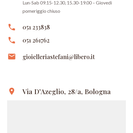
Lun-Sab 09.15-12.30, 15.30-19.00 – Giovedì
pomeriggio chiuso
phone
051 233838
phone
051 261762
email
gioielleriastefani@libero.it
Via D’Azeglio, 28/a, Bologna
location_on