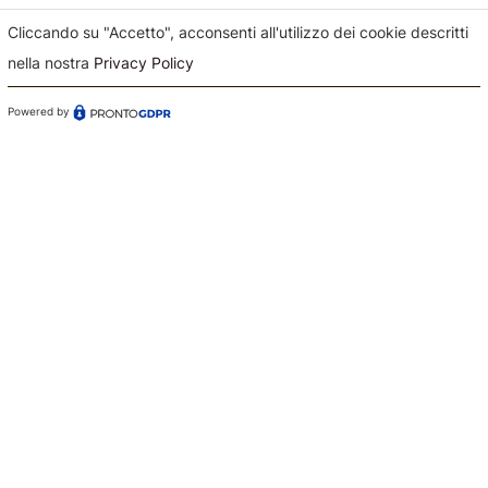
Cliccando su "Accetto", acconsenti all'utilizzo dei cookie descritti
nella nostra
Privacy Policy
Confermo di aver preso visione dell'informativa sul
trattamento dei dati ai sensi dell'art. 13 del Regolamento
Powered by
(UE) n. 679/2016 (GDPR)*