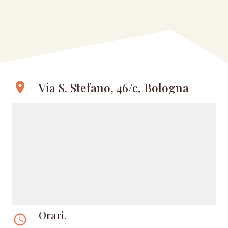
Via S. Stefano, 46/c, Bologna
location_on
Orari.
access_time