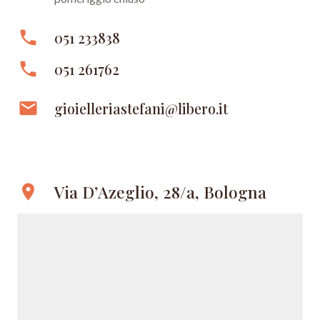
phone
051 233838
phone
051 261762
email
gioielleriastefani@libero.it
Via D’Azeglio, 28/a, Bologna
location_on