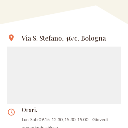
Via S. Stefano, 46/c, Bologna
location_on
Orari.
access_time
Lun-Sab 09.15-12.30, 15.30-19.00 – Giovedì
pomeriggio chiuso