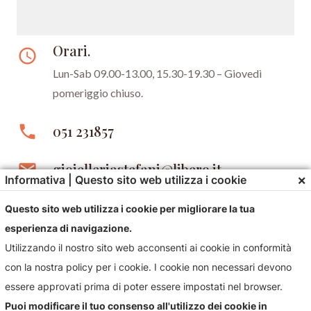
Orari.
access_time
Lun-Sab 09.00-13.00, 15.30-19.30 –
Giovedì
pomeriggio chiuso.
phone
051 231857
email
gioielleriastefani@libero.it
×
Informativa | Questo sito web utilizza i cookie
Questo sito web utilizza i cookie per migliorare la tua
esperienza di navigazione.
Utilizzando il nostro sito web acconsenti ai cookie in conformità
con la nostra policy per i cookie. I cookie non necessari devono
essere approvati prima di poter essere impostati nel browser.
Contattaci!
Puoi modificare il tuo consenso all'utilizzo dei cookie in