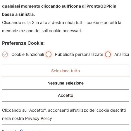
qualsiasi momento cliccando sull'icona di ProntoGDPR in
Contattaci per qualsiasi informazioni sul nostro negozio e i
basso a sinistra.
suoi prodotti, sarà nostra premura risponderti più
Cliccando sulla X in alto a destra rifiuti tutti i cookie e accetti la
celermente possibile.
memorizzazione dei soli cookie necessari.
Preferenze Cookie:
Cookie funzionali
Pubblicità personalizzate
Analitici
Seleziona tutto
Nessuna selezione
Accetto
Cliccando su "Accetto", acconsenti all'utilizzo dei cookie descritti
nella nostra
Privacy Policy