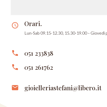
Orari.
access_time
Lun-Sab 09.15-12.30, 15.30-19.00 – Giovedì
051 233838
phone
051 261762
phone
gioielleriastefani@libero.it
email