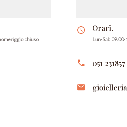
Orari.
access_time
 pomeriggio chiuso
Lun-Sab 09.00-1
051 231857
phone
gioielleri
email