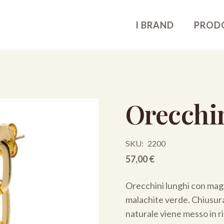
I BRAND
PROD
Orecchi
SKU:
2200
57,00
€
Orecchini lunghi con magl
malachite verde. Chiusura 
naturale viene messo in ri