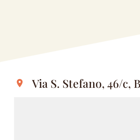
Via S. Stefano, 46/c,
location_on