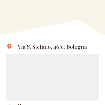
Via S. Stefano, 46/c, Bologna
location_on