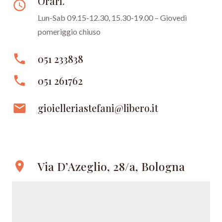
Orari.
access_time
Lun-Sab 09.15-12.30, 15.30-19.00 – Giovedì
pomeriggio chiuso
phone
051 233838
phone
051 261762
email
gioielleriastefani@libero.it
Via D’Azeglio, 28/a, Bologna
location_on