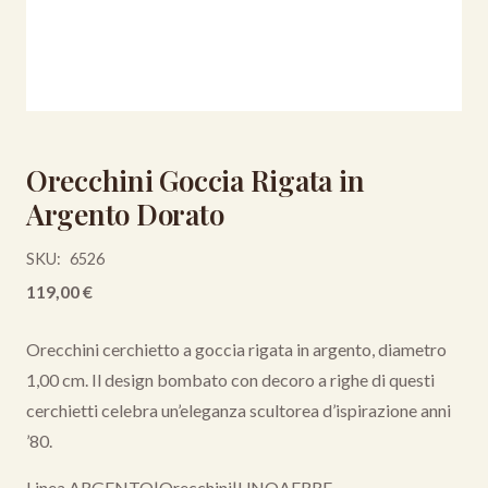
Orecchini Goccia Rigata in
Argento Dorato
SKU:
6526
119,00
€
Orecchini cerchietto a goccia rigata in argento, diametro
1,00 cm. Il design bombato con decoro a righe di questi
cerchietti celebra un’eleganza scultorea d’ispirazione anni
’80.
Linea ARGENTO
|
Orecchini
|
UNOAERRE