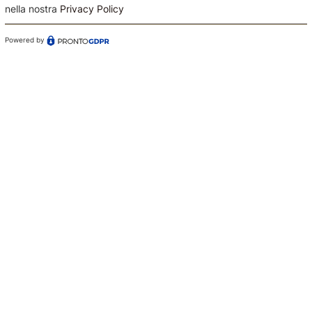
nella nostra
Privacy Policy
Powered by
Confermo di aver preso visione dell'informativa sul
trattamento dei dati ai sensi dell'art. 13 del Regolamento
(UE) n. 679/2016 (GDPR)*