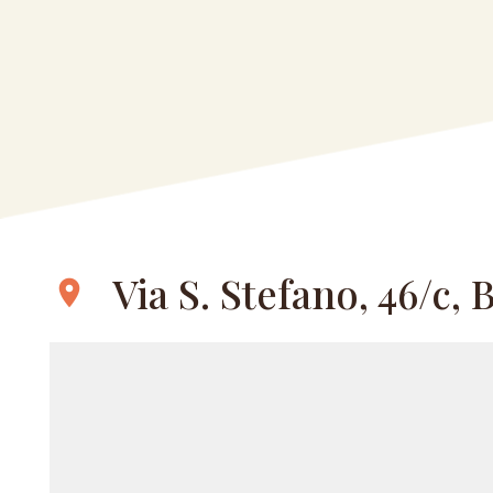
Via S. Stefano, 46/c,
location_on