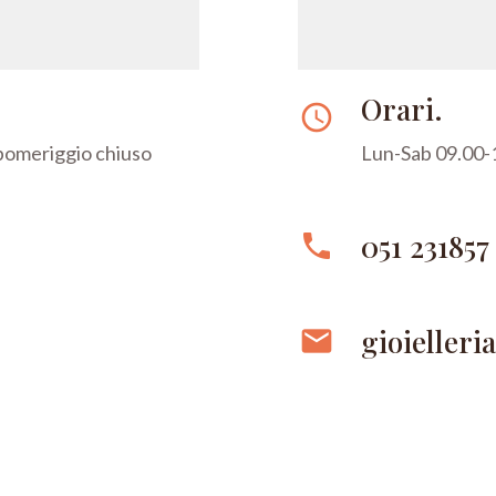
Orari.
access_time
 pomeriggio chiuso
Lun-Sab 09.00-1
051 231857
phone
gioielleri
email