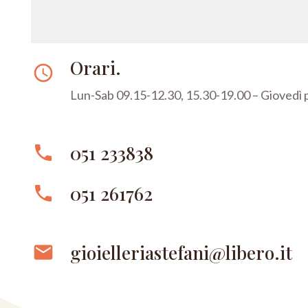
Orari.
access_time
Lun-Sab 09.15-12.30, 15.30-19.00 – Giovedì
051 233838
phone
051 261762
phone
gioielleriastefani@libero.it
email