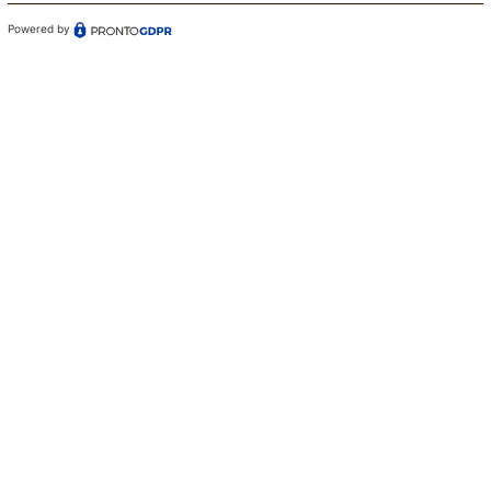
Powered by
Confermo di aver preso visione dell'informativa sul
trattamento dei dati ai sensi dell'art. 13 del Regolamento
(UE) n. 679/2016 (GDPR)*