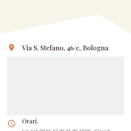
Via S. Stefano, 46/c, Bologna
location_on
Orari.
access_time
Lun-Sab 09.15-12.30, 15.30-19.00 – Giovedì