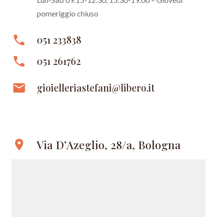
pomeriggio chiuso
phone
051 233838
phone
051 261762
email
gioielleriastefani@libero.it
Via D’Azeglio, 28/a, Bologna
location_on