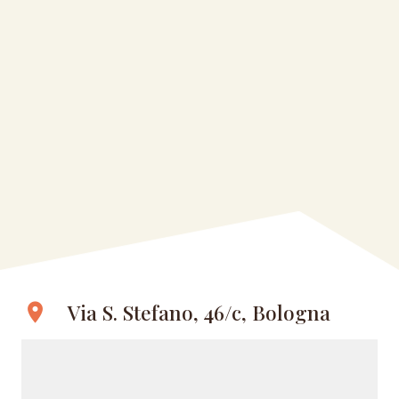
Via S. Stefano, 46/c, Bologna
location_on