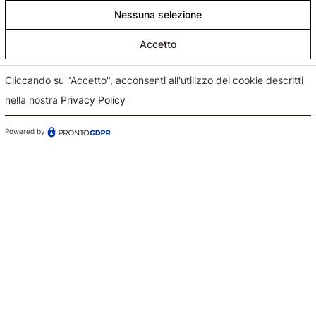
Nessuna selezione
Accetto
Cliccando su "Accetto", acconsenti all'utilizzo dei cookie descritti
nella nostra
Privacy Policy
Powered by
Confermo di aver preso visione dell'informativa sul
trattamento dei dati ai sensi dell'art. 13 del Regolamento
(UE) n. 679/2016 (GDPR)*