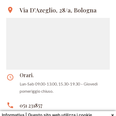
Via D’Azeglio, 28/a, Bologna
location_on
Orari.
access_time
Lun-Sab 09.00-13.00, 15.30-19.30 –
Giovedì
pomeriggio chiuso.
phone
051 231857
×
Informativa | Questo sito web utilizza i cookie