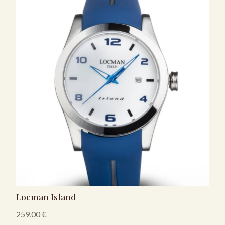
Locman Island
259,00
€