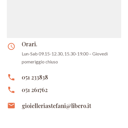
Orari.
access_time
Lun-Sab 09.15-12.30, 15.30-19.00 – Giovedì
pomeriggio chiuso
phone
051 233838
phone
051 261762
email
gioielleriastefani@libero.it