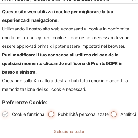
email
gioielleriastefani@libero.it
Questo sito web utilizza i cookie per migliorare la tua
esperienza di navigazione.
Utilizzando il nostro sito web acconsenti ai cookie in conformità
con la nostra policy per i cookie. I cookie non necessari devono
essere approvati prima di poter essere impostati nel browser.
Puoi modificare il tuo consenso all'utilizzo dei cookie in
Contattaci!
qualsiasi momento cliccando sull'icona di ProntoGDPR in
basso a sinistra.
Contattaci per qualsiasi informazioni sul nostro negozio e i
Cliccando sulla X in alto a destra rifiuti tutti i cookie e accetti la
suoi prodotti, sarà nostra premura risponderti più
memorizzazione dei soli cookie necessari.
celermente possibile.
Preferenze Cookie:
Cookie funzionali
Pubblicità personalizzate
Analitici
Seleziona tutto