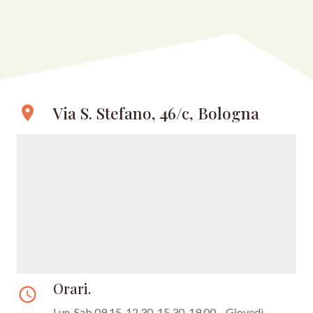
Via S. Stefano, 46/c, Bologna
location_on
Orari.
access_time
Lun-Sab 09.15-12.30, 15.30-19.00 – Giovedì