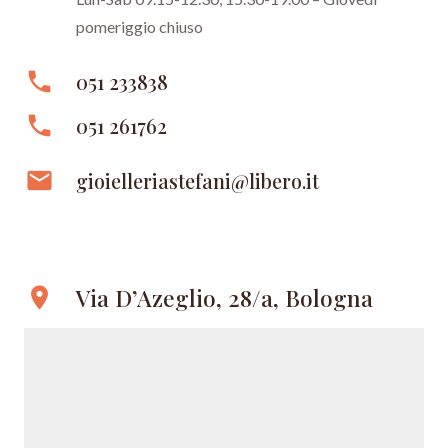
pomeriggio chiuso
phone
051 233838
phone
051 261762
email
gioielleriastefani@libero.it
Via D’Azeglio, 28/a, Bologna
location_on