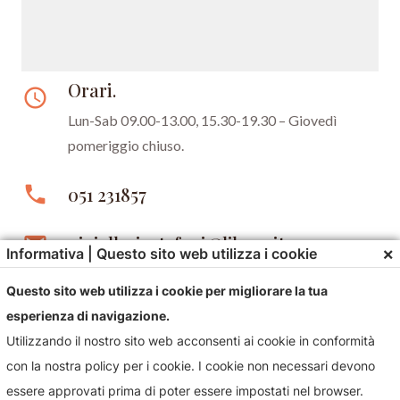
Orari.
access_time
Lun-Sab 09.00-13.00, 15.30-19.30 –
Giovedì
pomeriggio chiuso.
phone
051 231857
email
gioielleriastefani@libero.it
×
Informativa | Questo sito web utilizza i cookie
Questo sito web utilizza i cookie per migliorare la tua
esperienza di navigazione.
Utilizzando il nostro sito web acconsenti ai cookie in conformità
con la nostra policy per i cookie. I cookie non necessari devono
essere approvati prima di poter essere impostati nel browser.