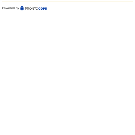
Powered by
Confermo di aver preso visione dell'informativa sul
trattamento dei dati ai sensi dell'art. 13 del Regolamento
(UE) n. 679/2016 (GDPR)*