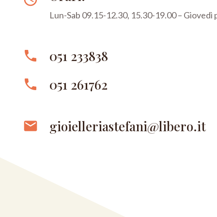
Lun-Sab 09.15-12.30, 15.30-19.00 – Giovedì
051 233838
phone
051 261762
phone
gioielleriastefani@libero.it
email