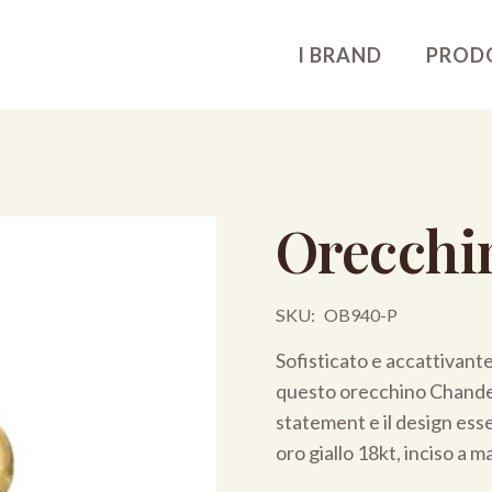
I BRAND
PROD
Orecchin
SKU:
OB940-P
Sofisticato e accattivante:
questo orecchino Chandeli
statement e il design essen
oro giallo 18kt, inciso a m