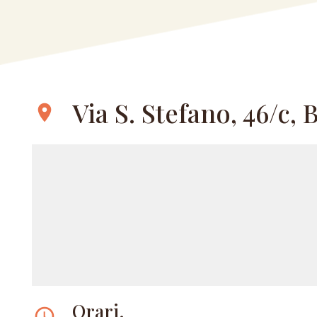
Via S. Stefano, 46/c,
location_on
Orari.
access_time