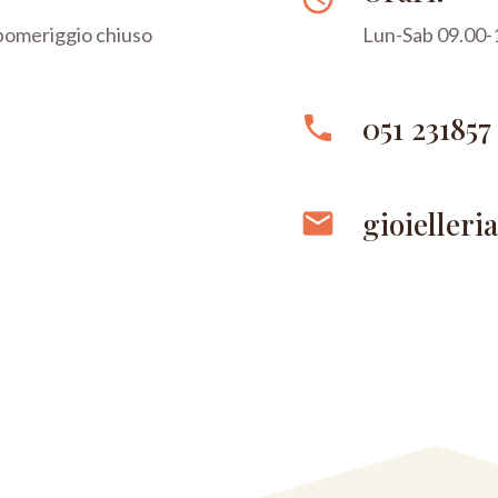
 pomeriggio chiuso
Lun-Sab 09.00-1
051 231857
phone
gioielleri
email